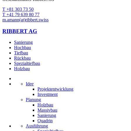
T +81 303 73 50
T +41 79 639 80 77
m.amann(at)ribbert.swiss
RIBBERT AG
Sanierung
Hochbau
Tiefbau
Rückbau
Spezialtiefbau
Holzbau
Idee
Projektentwicklung
Investment
Planung
Holzbau
Massivbau
Sanierung
Quadrin
Ausführung