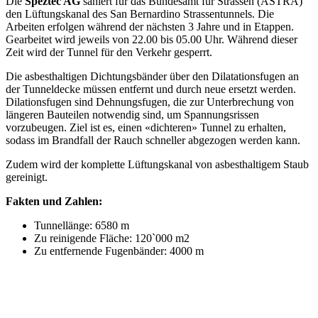
Die
Speztec AG
saniert für das Bundesamt für Strassen (ASTRA)
den Lüftungskanal des San Bernardino Strassentunnels. Die
Arbeiten erfolgen während der nächsten 3 Jahre und in Etappen.
Gearbeitet wird jeweils von 22.00 bis 05.00 Uhr. Während dieser
Zeit wird der Tunnel für den Verkehr gesperrt.
Die asbesthaltigen Dichtungsbänder über den Dilatationsfugen an
der Tunneldecke müssen entfernt und durch neue ersetzt werden.
Dilationsfugen sind Dehnungsfugen, die zur Unterbrechung von
längeren Bauteilen notwendig sind, um Spannungsrissen
vorzubeugen. Ziel ist es, einen «dichteren» Tunnel zu erhalten,
sodass im Brandfall der Rauch schneller abgezogen werden kann.
Zudem wird der komplette Lüftungskanal von asbesthaltigem Staub
gereinigt.
Fakten und Zahlen:
Tunnellänge: 6580 m
Zu reinigende Fläche: 120`000 m2
Zu entfernende Fugenbänder: 4000 m