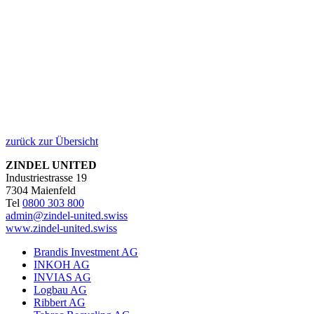
zurück zur Übersicht
ZINDEL UNITED
Industriestrasse 19
7304 Maienfeld
Tel
0800 303 800
admin@zindel-united.swiss
www.zindel-united.swiss
Brandis Investment AG
INKOH AG
INVIAS AG
Logbau AG
Ribbert AG