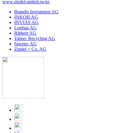
www.zindel-united.swiss
Brandis Investment AG
INKOH AG
INVIAS AG
Logbau AG
Ribbert AG
Tabrec Recycling AG
Speztec AG
Zindel + Co. AG