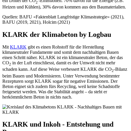
ein Drittel der CO
-Emissionen. 70% davon für die Energie (z.B.
2
Heizen und Kühlen), 30% davon kommen aus den Baumaterialien.
Quellen: BAFU «Faktenblatt Langfristige Klimastrategie» (2021),
BAFU (2019, 2021), Holcim (2021)
KLARK der Klimabeton by Logbau
Mit
KLARK
gibt es einen Rohstoff für die Herstellung
klimaneutraler Fundamente und somit dem nachhaltigen Bauen
einen Schritt näher. KLARK ist ein klimaneutraler Beton, der das
CO
in der Luft einschliesst, damit es der Umwelt nicht mehr
2
schaden kann. Auf diese Weise verbessert KLARK die CO
-Bilanz
2
beim Bauen und Modernisieren. Unter Verwendung bestimmter
Rezepturen sorgt KLARK sogar für negative Emissionen. Der
Beton eignet sich zudem fürs Recycling, weil keine Schadstoffe
freigesetzt werden. Was die Stabilität angeht – da steht er
herkömmlichem Beton in nichts nach.
KLARK und Inkoh - Entstehung und