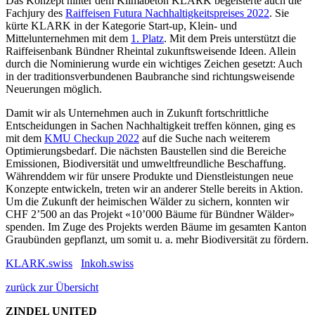
Das Konzept hinter dem Klimabeton KLARK begeisterte auch die
Fachjury des
Raiffeisen Futura Nachhaltigkeitspreises 2022
. Sie
kürte KLARK in der Kategorie Start-up, Klein- und
Mittelunternehmen mit dem
1. Platz
. Mit dem Preis unterstützt die
Raiffeisenbank Bündner Rheintal zukunftsweisende Ideen. Allein
durch die Nominierung wurde ein wichtiges Zeichen gesetzt: Auch
in der traditionsverbundenen Baubranche sind richtungsweisende
Neuerungen möglich.
Damit wir als Unternehmen auch in Zukunft fortschrittliche
Entscheidungen in Sachen Nachhaltigkeit treffen können, ging es
mit dem
KMU Checkup 2022
auf die Suche nach weiterem
Optimierungsbedarf. Die nächsten Baustellen sind die Bereiche
Emissionen, Biodiversität und umweltfreundliche Beschaffung.
Währenddem wir für unsere Produkte und Dienstleistungen neue
Konzepte entwickeln, treten wir an anderer Stelle bereits in Aktion.
Um die Zukunft der heimischen Wälder zu sichern, konnten wir
CHF 2’500 an das Projekt «10’000 Bäume für Bündner Wälder»
spenden. Im Zuge des Projekts werden Bäume im gesamten Kanton
Graubünden gepflanzt, um somit u. a. mehr Biodiversität zu fördern.
KLARK.swiss
Inkoh.swiss
zurück zur Übersicht
ZINDEL UNITED