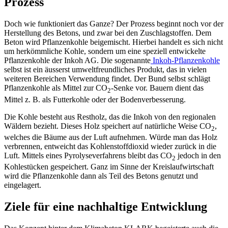
Prozess
Doch wie funktioniert das Ganze? Der Prozess beginnt noch vor der
Herstellung des Betons, und zwar bei den Zuschlagstoffen. Dem
Beton wird Pflanzenkohle beigemischt. Hierbei handelt es sich nicht
um herkömmliche Kohle, sondern um eine speziell entwickelte
Pflanzenkohle der Inkoh AG. Die sogenannte
Inkoh-Pflanzenkohle
selbst ist ein äusserst umweltfreundliches Produkt, das in vielen
weiteren Bereichen Verwendung findet. Der Bund selbst schlägt
Pflanzenkohle als Mittel zur CO
-Senke vor. Bauern dient das
2
Mittel z. B. als Futterkohle oder der Bodenverbesserung.
Die Kohle besteht aus Restholz, das die Inkoh von den regionalen
Wäldern bezieht. Dieses Holz speichert auf natürliche Weise CO
,
2
welches die Bäume aus der Luft aufnehmen. Würde man das Holz
verbrennen, entweicht das Kohlenstoffdioxid wieder zurück in die
Luft. Mittels eines Pyrolyseverfahrens bleibt das CO
jedoch in den
2
Kohlestücken gespeichert. Ganz im Sinne der Kreislaufwirtschaft
wird die Pflanzenkohle dann als Teil des Betons genutzt und
eingelagert.
Ziele für eine nachhaltige Entwicklung