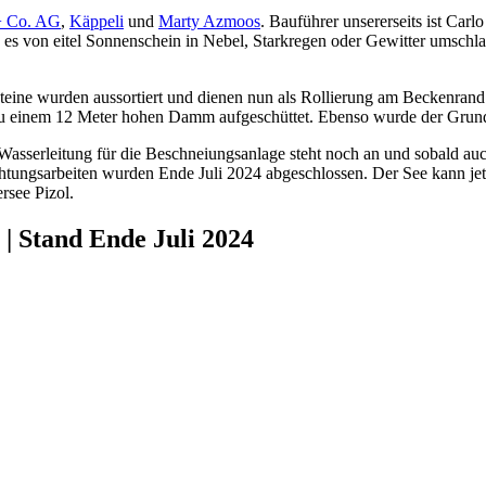
+ Co. AG
,
Käppeli
und
Marty Azmoos
. Bauführer unsererseits ist Carl
es von eitel Sonnenschein in Nebel, Starkregen oder Gewitter umschlage
teine wurden aussortiert und dienen nun als Rollierung am Beckenran
u einem 12 Meter hohen Damm aufgeschüttet. Ebenso wurde der Grunda
asserleitung für die Beschneiungsanlage steht noch an und sobald auch 
ngsarbeiten wurden Ende Juli 2024 abgeschlossen. Der See kann jetzt g
rsee Pizol.
| Stand Ende Juli 2024