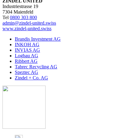
ZINDEL UNITED
Industriestrasse 19
7304 Maienfeld
Tel
0800 303 800
admin@zindel-united.swiss
www.zindel-united.swiss
Brandis Investment AG
INKOH AG
INVIAS AG
Logbau AG
Ribbert AG
Tabrec Recycling AG
Speztec AG
Zindel + Co. AG