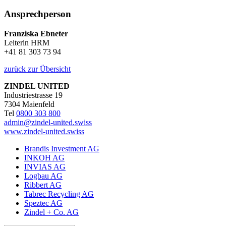
Ansprechperson
Franziska Ebneter
Leiterin HRM
+41 81 303 73 94
zurück zur Übersicht
ZINDEL UNITED
Industriestrasse 19
7304 Maienfeld
Tel
0800 303 800
admin@zindel-united.swiss
www.zindel-united.swiss
Brandis Investment AG
INKOH AG
INVIAS AG
Logbau AG
Ribbert AG
Tabrec Recycling AG
Speztec AG
Zindel + Co. AG