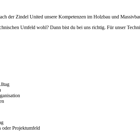
ach der Zindel United unsere Kompetenzen im Holzbau und Massivbau
m technischen Umfeld wohl? Dann bist du bei uns richtig. Für unser Tech
lltag
n
ganisation
en
ng
s oder Projektumfeld