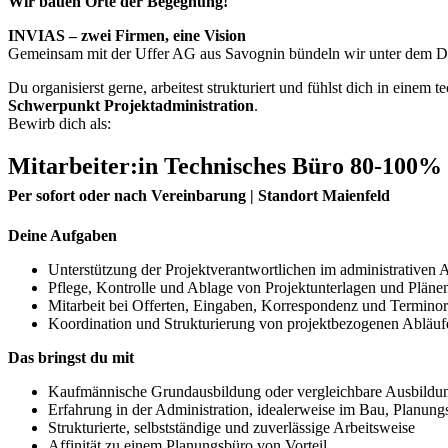
Wir bauen Orte der Begegnung!
INVIAS – zwei Firmen, eine Vision
Gemeinsam mit der Uffer AG aus Savognin bündeln wir unter dem D
Du organisierst gerne, arbeitest strukturiert und fühlst dich in eine
Schwerpunkt Projektadministration
.
Bewirb dich als:
Mitarbeiter:in Technisches Büro 80
-100
%
Per sofort oder nach Vereinbarung | Standort Maienfeld
Deine Aufgaben
Unterstützung der Projektverantwortlichen im administrativen A
Pflege, Kontrolle und Ablage von Projektunterlagen und Pläne
Mitarbeit bei Offerten, Eingaben, Korrespondenz und Terminor
Koordination und Strukturierung von projektbezogenen Abläuf
Das bringst du mit
Kaufmännische Grundausbildung oder vergleichbare Ausbildu
Erfahrung in der Administration, idealerweise im Bau, Planung
Strukturierte, selbstständige und zuverlässige Arbeitsweise
Affinität zu einem Planungsbüro von Vorteil