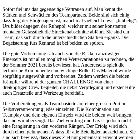
Sofort fiel uns das gegenseitige Vertrauen auf. Man kennt die
Stärken und Schwächen des Teampartners. Beide sind sich einig,
dass Jürg der Ehrgeizigere ist, manchmal vielleicht etwas „hibbelig“.
Urs bildet dagegen der Ruhepol, welcher mit seiner konstanten
mentalen Gefasstheit die Streckenabschnitte abfährt. Sie sind ein
Team, das sich durch die unterschiedlichen Stärken ergänzt. Die
Begeisterung fürs Rennrad ist bei beiden zu spüren.
Die gute Vorbereitung sah auch vor, die Risiken abzuwägen.
Einerseits ist mit allen möglichen Wettervariationen zu rechnen, die
der Sommer 2021 bereits bewiesen hat. Andererseits spielt die
technische Komponente eine wichtige Rolle. Das Material wurde
sorgfältig ausgewählt und vorbereitet. Zudem werden die beiden
Kämpfer während der ganzen CHALLENGE von einer
dreiköpfigen Crew begleitet, die nebst Verpflegung und erster Hilfe
auch Ersatzteile und Werkzeug bereithält.
Die Vorbereitungen als Team basierte auf einer grossen Portion
Selbstverantwortung jedes einzelnen. Die Kombination aus
Teamplay und dem eigenen Ehrgeiz wird die beiden weit bringen,
da sind wir überzeugt. Das Ziel von Jürg und Urs ist jedoch nicht
eine Rangierung in den vorderen Rängen. Der Erfolg wird sich
durch einen gelungenen Anlass für alle Beteiligten auszeichnen. Sie
sind sich bewusst, dass dieses Ziel nur gemeinsam erreicht werden