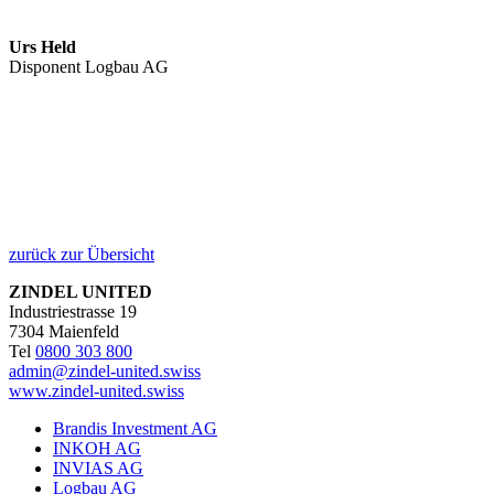
Urs Held
Disponent Logbau AG
zurück zur Übersicht
ZINDEL UNITED
Industriestrasse 19
7304 Maienfeld
Tel
0800 303 800
admin@zindel-united.swiss
www.zindel-united.swiss
Brandis Investment AG
INKOH AG
INVIAS AG
Logbau AG