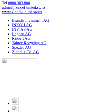
Tel
0800 303 800
admin@zindel-united.swiss
www.zindel-united.swiss
Brandis Investment AG
INKOH AG
INVIAS AG
Logbau AG
Ribbert AG
Tabrec Recycling AG
Speztec AG
Zindel + Co. AG