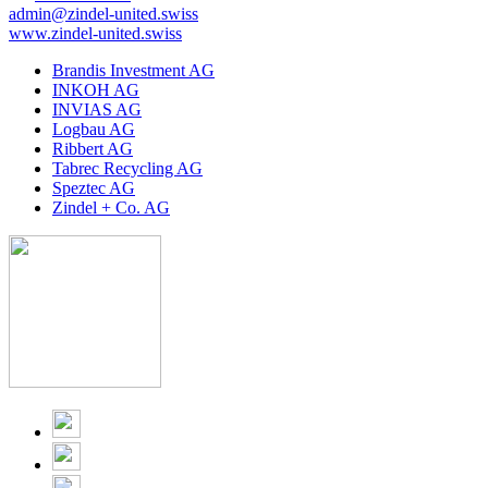
admin@zindel-united.swiss
www.zindel-united.swiss
Brandis Investment AG
INKOH AG
INVIAS AG
Logbau AG
Ribbert AG
Tabrec Recycling AG
Speztec AG
Zindel + Co. AG