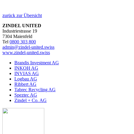
zurück zur Übersicht
ZINDEL UNITED
Industriestrasse 19
7304 Maienfeld
Tel
0800 303 800
admin@zindel-united.swiss
www.zindel-united.swiss
Brandis Investment AG
INKOH AG
INVIAS AG
Logbau AG
Ribbert AG
Tabrec Recycling AG
Speztec AG
Zindel + Co. AG