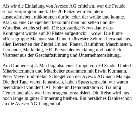
Als wir die Einladung von Avesco AG erhielten, war die Freude
schon vorprogrammiert. Die 20 Plätze wurden intern
ausgeschrieben, mitkommen durfte jeder, der wollte und konnte.
Klar, so eine Gelegenheit bekommt man nur selten und die
Warteliste wuchs schnell. Die grossartige News dann: das
Kontingent wurde auf 30 Plätze aufgestockt – wow! Die bunte
«Reisegruppe Malaga» stand innert kürzester Zeit mit Personal aus
allen Bereichen der Zindel United: Planer, Bauführer, Maschinisten,
Lernende, Marketing, HR, Personalentwicklung und natürlich
Vertreter aus der Geschäftsführung und Unternehmensleitung.
Am Donnerstag 2. Mai flog also eine Truppe von 30 Zindel United
Mitarbeiterinnen und Mitarbeiter zusammen mit Erwin Kurmann,
Peter Meyer und Stefan Schlegel von der Avesco AG nach Malaga.
Die drei Tage waren fantastisch, haben Spass gemacht, wir waren
beeindruckt von der CAT-Flotte im Demonstration & Training
Center und alles war hervorragend organisiert. Die Reise wird uns
noch lange in guter Erinnerung bleiben. Ein herzliches Dankeschön
an die Avesco AG Langenthal!