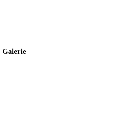
Ein Beitrag geteilt von Zindel United (@zindel_united)
Galerie