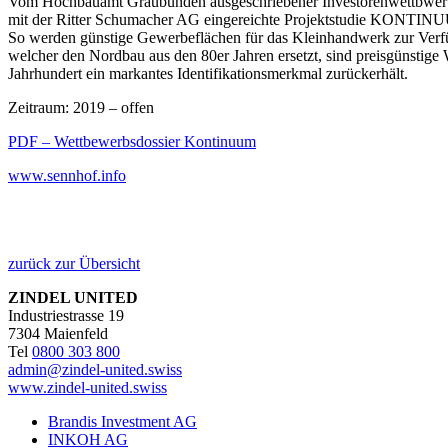
Vom Hochbauamt Graubünden ausgeschriebener Investorenwettbwerb. 
mit der Ritter Schumacher AG eingereichte Projektstudie KONTINUUM
So werden günstige Gewerbeflächen für das Kleinhandwerk zur Verfüg
welcher den Nordbau aus den 80er Jahren ersetzt, sind preisgünstige
Jahrhundert ein markantes Identifikationsmerkmal zurückerhält.
Zeitraum: 2019 – offen
PDF – Wettbewerbsdossier Kontinuum
www.sennhof.info
zurück zur Übersicht
ZINDEL UNITED
Industriestrasse 19
7304 Maienfeld
Tel
0800 303 800
admin@zindel-united.swiss
www.zindel-united.swiss
Brandis Investment AG
INKOH AG