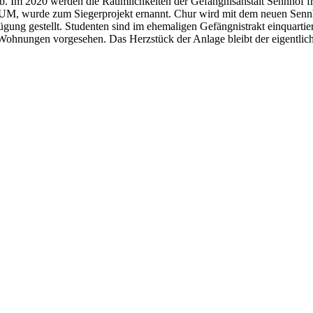
Im 2020 werden die Räumlichkeiten der Gefängnisanstalt Sennhof fr
, wurde zum Siegerprojekt ernannt. Chur wird mit dem neuen Sennhof
ung gestellt. Studenten sind im ehemaligen Gefängnistrakt einquartie
 Wohnungen vorgesehen. Das Herzstück der Anlage bleibt der eigentlic