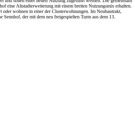
ei und sollen einer neuen Nutzung zugeführt werden. Die gemeinsam
 eine Altstadterweiterung mit einem breiten Nutzungsmix erhalten.
rt oder wohnen in einer der Clusterwohnungen. Im Neubautrakt,
he Sennhof, der mit dem neu freigespielten Turm aus dem 13.