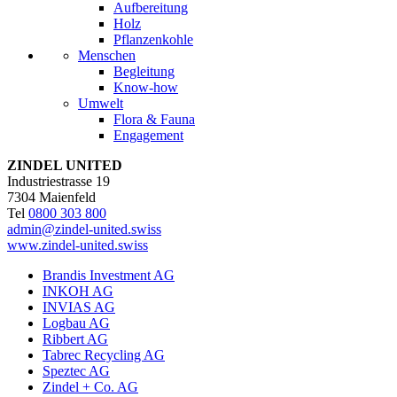
Aufbereitung
Holz
Pflanzenkohle
Menschen
Begleitung
Know-how
Umwelt
Flora & Fauna
Engagement
ZINDEL UNITED
Industriestrasse 19
7304 Maienfeld
Tel
0800 303 800
admin@zindel-united.swiss
www.zindel-united.swiss
Brandis Investment AG
INKOH AG
INVIAS AG
Logbau AG
Ribbert AG
Tabrec Recycling AG
Speztec AG
Zindel + Co. AG