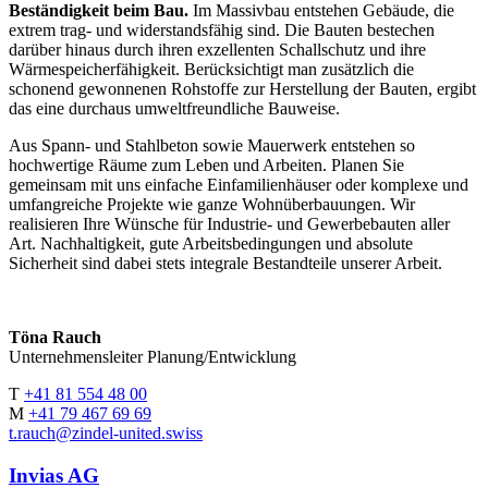
Beständigkeit beim Bau.
Im Massivbau entstehen Gebäude, die
extrem trag- und widerstandsfähig sind. Die Bauten bestechen
darüber hinaus durch ihren exzellenten Schallschutz und ihre
Wärmespeicherfähigkeit. Berücksichtigt man zusätzlich die
schonend gewonnenen Rohstoffe zur Herstellung der Bauten, ergibt
das eine durchaus umweltfreundliche Bauweise.
Aus Spann- und Stahlbeton sowie Mauerwerk entstehen so
hochwertige Räume zum Leben und Arbeiten. Planen Sie
gemeinsam mit uns einfache Einfamilienhäuser oder komplexe und
umfangreiche Projekte wie ganze Wohnüberbauungen. Wir
realisieren Ihre Wünsche für Industrie- und Gewerbebauten aller
Art. Nachhaltigkeit, gute Arbeitsbedingungen und absolute
Sicherheit sind dabei stets integrale Bestandteile unserer Arbeit.
Töna Rauch
Unternehmensleiter Planung/Entwicklung
T
+41 81 554 48 00
M
+41 79 467 69 69
t.rauch@zindel-united.swiss
Invias AG