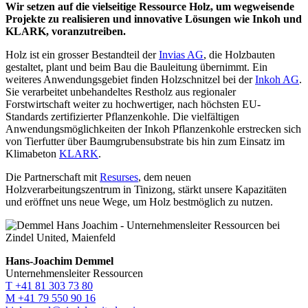
Wir setzen auf die vielseitige Ressource Holz, um wegweisende
Projekte zu realisieren und innovative Lösungen wie Inkoh und
KLARK, voranzutreiben.
Holz ist ein grosser Bestandteil der
Invias AG
, die Holzbauten
gestaltet, plant und beim Bau die Bauleitung übernimmt. Ein
weiteres Anwendungsgebiet finden Holzschnitzel bei der
Inkoh AG
.
Sie verarbeitet unbehandeltes Restholz aus regionaler
Forstwirtschaft weiter zu hochwertiger, nach höchsten EU-
Standards zertifizierter Pflanzenkohle. Die vielfältigen
Anwendungsmöglichkeiten der Inkoh Pflanzenkohle erstrecken sich
von Tierfutter über Baumgrubensubstrate bis hin zum Einsatz im
Klimabeton
KLARK
.
Die Partnerschaft mit
Resurses
, dem neuen
Holzverarbeitungszentrum in Tinizong, stärkt unsere Kapazitäten
und eröffnet uns neue Wege, um Holz bestmöglich zu nutzen.
Hans-Joachim Demmel
Unternehmensleiter Ressourcen
T +41 81 303 73 80
M +41 79 550 90 16