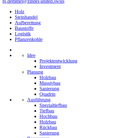
hj.demmel@zindel-united.swiss
Holz
Steinhandel
Aufbereitung
Baustoffe
Logistik
Pflanzenkohle
Idee
Projektentwicklung
Investment
Planung
Holzbau
Massivbau
Sanierung
Quadrin
Ausführung
Spezialtiefbau
Tiefbau
Hochbau
Holzbau
Rückbau
Sanierung