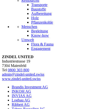
Ressourcen
Transporte
Baustoffe
Aufbereitung
Holz
Pflanzenkohle
Menschen
Begleitung
Know-how
Umwelt
Flora & Fauna
Engagement
ZINDEL UNITED
Industriestrasse 19
7304 Maienfeld
Tel
0800 303 800
admin@zindel-united.swiss
www.zindel-united.swiss
Brandis Investment AG
INKOH AG
INVIAS AG
Logbau AG
Ribbert AG
Tabrec Recycling AG